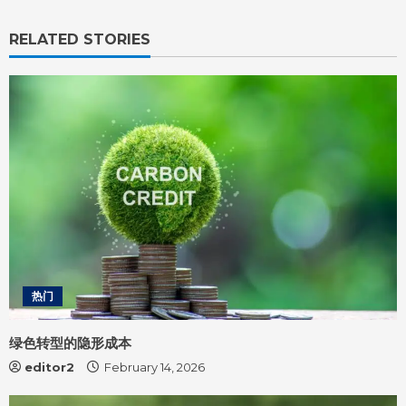
e
R
RELATED STORIES
e
a
d
i
n
g
热门
绿色转型的隐形成本
editor2
February 14, 2026