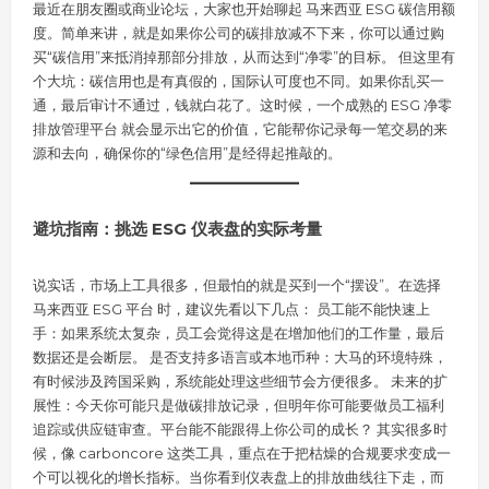
最近在朋友圈或商业论坛，大家也开始聊起 马来西亚 ESG 碳信用额
度。简单来讲，就是如果你公司的碳排放减不下来，你可以通过购
买“碳信用”来抵消掉那部分排放，从而达到“净零”的目标。 但这里有
个大坑：碳信用也是有真假的，国际认可度也不同。如果你乱买一
通，最后审计不通过，钱就白花了。这时候，一个成熟的 ESG 净零
排放管理平台 就会显示出它的价值，它能帮你记录每一笔交易的来
源和去向，确保你的“绿色信用”是经得起推敲的。
避坑指南：挑选 ESG 仪表盘的实际考量
说实话，市场上工具很多，但最怕的就是买到一个“摆设”。在选择
马来西亚 ESG 平台 时，建议先看以下几点： 员工能不能快速上
手：如果系统太复杂，员工会觉得这是在增加他们的工作量，最后
数据还是会断层。 是否支持多语言或本地币种：大马的环境特殊，
有时候涉及跨国采购，系统能处理这些细节会方便很多。 未来的扩
展性：今天你可能只是做碳排放记录，但明年你可能要做员工福利
追踪或供应链审查。平台能不能跟得上你公司的成长？ 其实很多时
候，像 carboncore 这类工具，重点在于把枯燥的合规要求变成一
个可以视化的增长指标。当你看到仪表盘上的排放曲线往下走，而