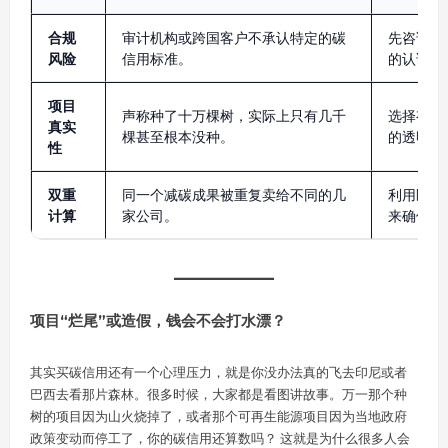
合规
审计机构或跨国客户不承认特定的碳
先咨询审
风险
信用标准。
的认证体
项目
声称种了十万棵树，实际上只有几千
选择有实
真实
棵甚至根本没种。
的透明平
性
双重
同一个减碳成果被重复卖给不同的几
利用区块
计算
家公司。
来确保唯
项目“烂尾”或造假，钱会不会打水漂？
其实买碳信用还有一个心理压力，就是你没办法真的飞去印尼或者
巴西去看那片森林。很多时候，大家都是看图讲故事。万一那个种
树的项目因为山火烧掉了，或者那个可再生能源项目因为当地政府
政策变动而停工了，你的碳信用还算数吗？ 这就是为什么很多人会