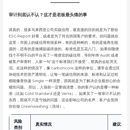
审计到底认不认？这才是老板最头痛的事
讲真的，很多马来西亚公司买碳信用，最直接的目的就是为了那份
ESG Report 好看，或者是为了符合跨国客户的要求。但问题就在
这里：市面上的碳信用有很多种，有的是种树的，有的是做再生能
源的，还有的是做捕捉碳排放的。标准也是五花八门。 如果你随便
找个不明不白的平台买了一堆便宜的碳信用，等到年终 Audit 或者
被客户审查时，人家一句“这个标准我们不接受”，那真的会欲哭无
泪。在这样的情况下，像 carboncore 这样的单位，通常会透过区
块链技术把资产透明化，让每一笔碳信用的来源、标准和认证过程
都能像查快递 Single 一样清楚，原因就是为了解决企业最担心的合
规性问题。 所以，入场前一定要搞清楚，你的客户认的是哪一种标
准（比如 Gold Standard 还是 Verra）。如果买了一堆审计不认的
东西，那就不只是亏钱的问题，还会影响公司的名声，客户会觉得
你在做 Greenwashing（洗绿）。
风险
真实情况
建议对策
类别