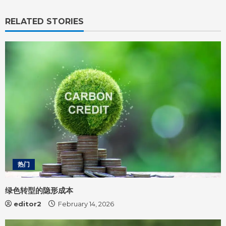
e
R
RELATED STORIES
e
a
d
i
n
g
热门
绿色转型的隐形成本
editor2
February 14, 2026