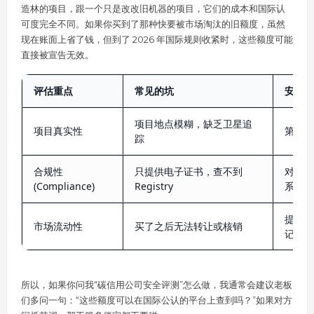
造林的项目，跟一个只是改改旧机器的项目，它们的成本和国际认
可度完全不同。如果你买到了那种快要被市场淘汰的旧额度，虽然
现在账面上省了钱，但到了 2026 年国际规则收紧时，这些额度可能
直接被宣告无效。
评估重点
常见的坑
安全考
项目地点模糊，缺乏卫星追
项目真实性
第三方
踪
合规性
只提供电子证书，查不到
对接全
(Compliance)
Registry
系统
提供清
市场流动性
买了之后无法转让或核销
记录
所以，如果你问我“碳信用公司安全评测”怎么做，我通常会建议老板
们多问一句：“这些额度可以在国际公认的平台上查到吗？”如果对方