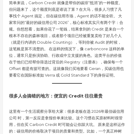
简单来说，Carbon Credit 就像是帮你的碳排“抵消”的一种额度。
但问题来了，这个额度到底是谁说了算？在大马，很多人习惯了凡
事找个 Agent 搞定，但在碳信用市场，Agent 的话不能全听。 大
家常问的“最好的碳信用公司 2026”，核心标准其实只有两个字：合
规。你想想看，如果你花了一笔钱，结果拿到的 Credit 是来自一个
根本不存在的森林项目，或者那个项目已经被重复卖给了好几个人
（就是行内讲的 Double Counting），等到你被 Audit 的时候，
这笔账是算不清楚的。 在这样的情况下，像 carboncore 这样的单
位，通常只是扮演协助、行政或中立支援的角色。这类平台的价值
在于他们已经帮你筛选过背后的 Registry（注册表），确保每一个
Offset 都是有据可查的。这就像我们买地要看 Geran，买碳信用也
要看它在国际标准如 Verra 或 Gold Standard 下的身份证明。
很多人会搞错的地方：便宜的 Credit 往往最贵
这里有一个生活观察分享给大家：很多老板在选 2026年最佳碳信用
公司 时，第一反应是拿报价单来比较。这个习惯在买原材料时很管
用，但在买 Carbon Credit 时可能会让你踩大坑。 原来是这样运作
的：碳信用的价格取决于项目的质量和类型。比如，一个真正种树