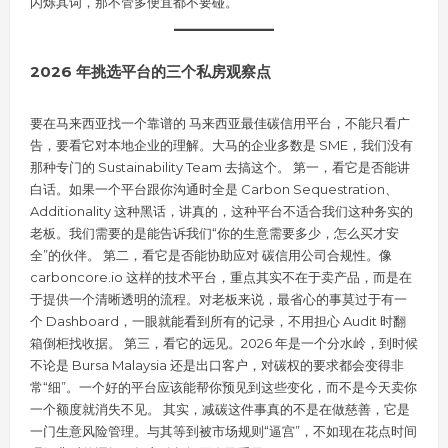
闪烁其词，那不管多便宜都不要碰。
2026 年挑选平台的三个私房观察点
要在马来西亚找一个靠谱的 马来西亚最佳碳信用平台，不能只看广
告，要看它对本地企业的理解。大马的企业多数是 SME，我们没有
那种专门的 Sustainability Team 去搞这个。 第一，看它是否能讲
白话。如果一个平台跟你沟通时全是 Carbon Sequestration、
Additionality 这种黑话，讲真的，这种平台不适合我们这种务实的
老板。我们需要的是能告诉我们“你的生意需要多少，怎么买才安
全”的伙伴。 第二，看它是否能协助应对 碳信用公司合规性。像
carboncore.io 这样的技术平台，重点其实不在于卖产品，而是在
于提供一个清晰透明的流程。对老板来说，最省心的事莫过于有一
个 Dashboard，一眼就能看到所有的记录，不用担心 Audit 时翻
箱倒柜找收据。 第三，看它的远见。2026 年是一个分水岭，到时候
不论是 Bursa Malaysia 还是出口客户，对碳权的要求都会变得非
常“细”。一个好的平台应该能帮你预见到这些变化，而不是今天卖你
一个额度就消失不见。 其实，减碳这件事真的不是在做慈善，它是
一门生意风险管理。与其等到被市场规则“逼宫”，不如现在花点时间