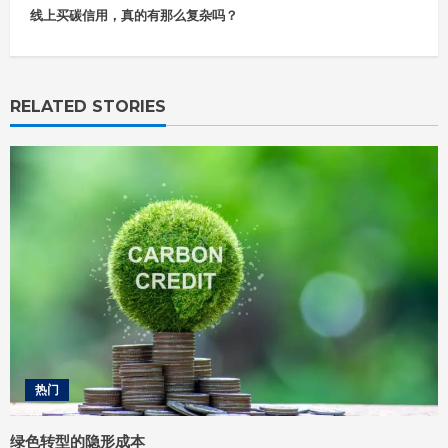
i
线上买碳信用，真的有那么复杂吗？
n
u
e
R
RELATED STORIES
e
a
d
i
n
g
热门
绿色转型的隐形成本