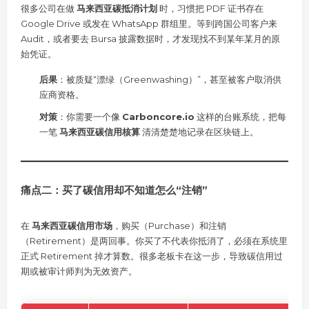
很多公司在做
马来西亚碳抵消计划
时，习惯把 PDF 证书存在
Google Drive 或发在 WhatsApp 群组里。等到跨国公司客户来
Audit，或者要去 Bursa 披露数据时，才发现找不到某年某月的原
始凭证。
后果
：被质疑“漂绿（Greenwashing）”，甚至被客户取消供
应商资格。
对策
：你需要一个像
Carboncore.io
这样的台账系统，把每
一笔
马来西亚碳信用核算
清清楚楚地记录在区块链上。
痛点二：买了碳信用却不知道怎么“注销”
在
马来西亚碳信用市场
，购买（Purchase）和注销
（Retirement）是两回事。你买了不代表你抵消了，必须在系统里
正式 Retirement 掉才算数。很多老板卡在这一步，导致碳信用过
期或被审计师判为无效资产。