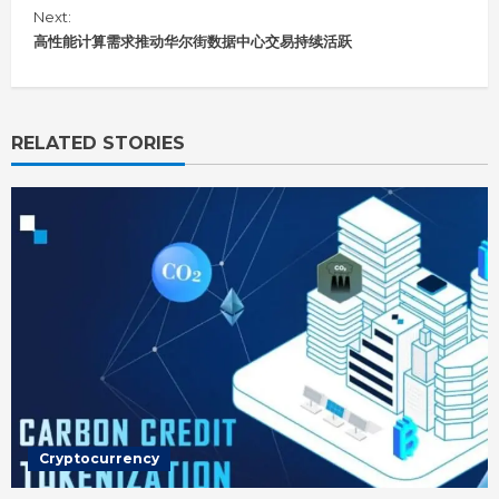
Next:
t
i
高性能计算需求推动华尔街数据中心交易持续活跃
n
u
e
R
RELATED STORIES
e
a
d
i
n
g
Cryptocurrency