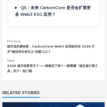
Q5：未来 CarbonCore 是否会扩展更
多 Web3 ESG 应用？
C
Previous:
o
碳市场风暴前夜，CarbonCore Web3 应用如何在 2026 打
n
开“碳信用未来主义”的新入口？
t
i
Next:
n
2026 碳市场要变天了——谁能活下来？一眼看懂「碳足迹计算工
u
具」的下一轮门槛
e
R
e
a
RELATED STORIES
d
i
n