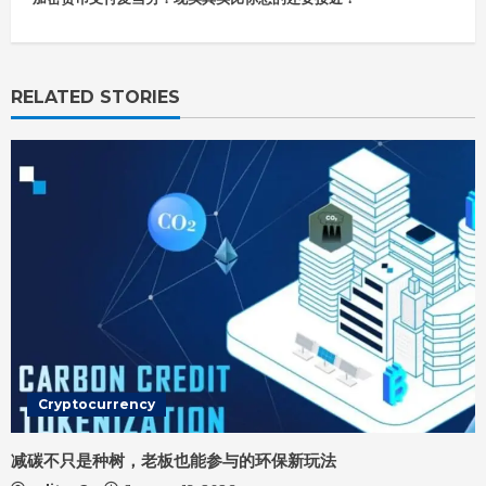
u
e
R
e
RELATED STORIES
a
d
i
n
g
Cryptocurrency
减碳不只是种树，老板也能参与的环保新玩法