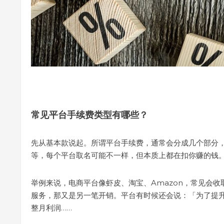
常见平台手续费类型有哪些？
先从基本款说起。所谓平台手续费，通常会分成几个部分
等，每个平台取名可能不一样，但本质上都在扣你赚的钱
举例来说，电商平台像虾皮、淘宝、Amazon，常见会收
服务，那又是另一笔开销。平台有时候还会说：「为了提升
整月利润……