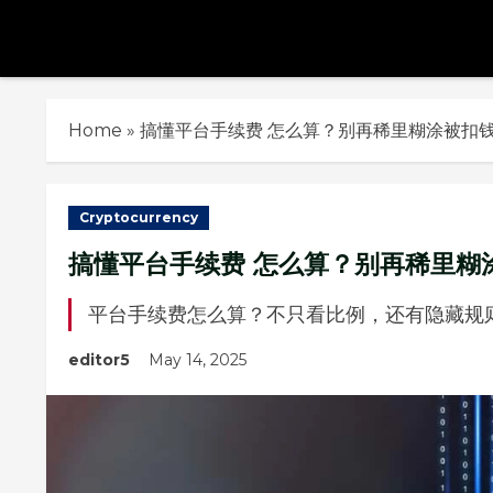
Skip
to
content
Home
»
搞懂平台手续费 怎么算？别再稀里糊涂被扣
Cryptocurrency
搞懂平台手续费 怎么算？别再稀里糊
平台手续费怎么算？不只看比例，还有隐藏规
editor5
May 14, 2025