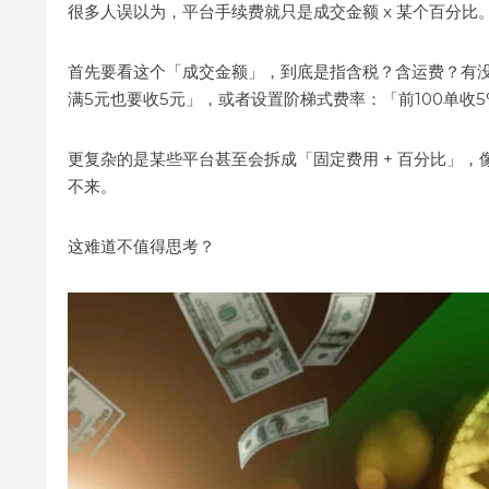
很多人误以为，平台手续费就只是成交金额 x 某个百分
首先要看这个「成交金额」，到底是指含税？含运费？有
满5元也要收5元」，或者设置阶梯式费率：「前100单收5
更复杂的是某些平台甚至会拆成「固定费用 + 百分比」，像
不来。
这难道不值得思考？