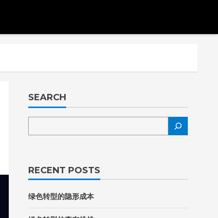
SEARCH
RECENT POSTS
绿色转型的隐形成本