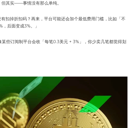
比。但其实——事情没有那么单纯。
没有扣掉折扣码？再来，平台可能还会加个最低费用门槛，比如「不
%，后面变成3%。」
某些订阅制平台会收「每笔0.3美元 + 3%」，你少卖几笔都觉得划