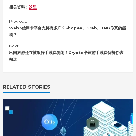
相关资料：
这里
C
Previous:
o
Web3信用卡平台支持有多广？Shopee、Grab、TNG你真的能
n
刷？
t
i
Next:
n
出国旅游还在被银行手续费剥削？Crypto卡旅游手续费优势你该
u
知道！
e
R
e
a
RELATED STORIES
d
i
n
g