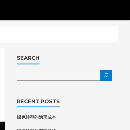
SEARCH
RECENT POSTS
绿色转型的隐形成本