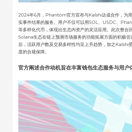
2024年6月，Phantom官方宣布与Kalshi达成合作
实事件结果的服务。用户不仅可以用SOL、USDC、Pha
等多样化代币，体现出生态内资产的灵活应用。此次整合区别于
Solana生态在链上预测市场服务的功能拓展方面的积极
后，活跃用户数及交易多样性均呈上升趋势，加之Kalsh
度的合规保障。
官方阐述合作动机旨在丰富钱包生态服务与用户