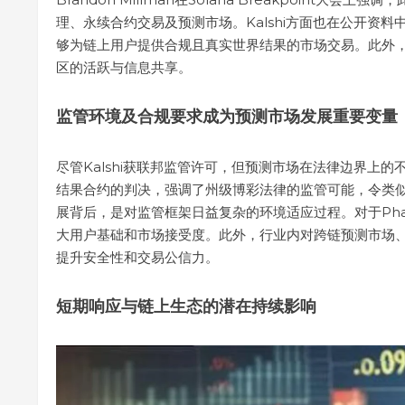
理、永续合约交易及预测市场。Kalshi方面也在公开资
够为链上用户提供合规且真实世界结果的市场交易。此外，
区的活跃与信息共享。
监管环境及合规要求成为预测市场发展重要变量
尽管Kalshi获联邦监管许可，但预测市场在法律边界上
结果合约的判决，强调了州级博彩法律的监管可能，令类
展背后，是对监管框架日益复杂的环境适应过程。对于Phan
大用户基础和市场接受度。此外，行业内对跨链预测市场
提升安全性和交易公信力。
短期响应与链上生态的潜在持续影响