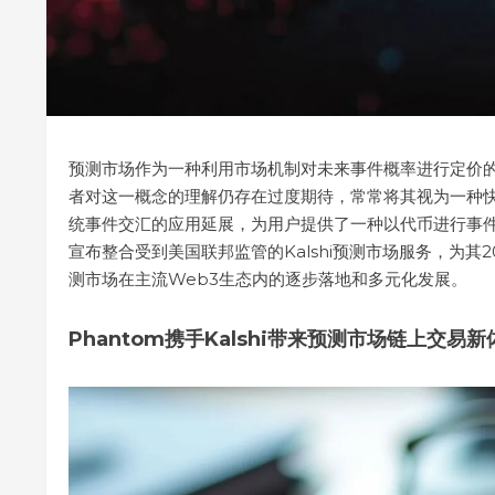
预测市场作为一种利用市场机制对未来事件概率进行定价
者对这一概念的理解仍存在过度期待，常常将其视为一种
统事件交汇的应用延展，为用户提供了一种以代币进行事件结
宣布整合受到美国联邦监管的Kalshi预测市场服务，为
测市场在主流Web3生态内的逐步落地和多元化发展。
Phantom携手Kalshi带来预测市场链上交易新