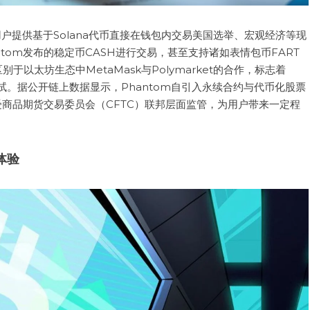
，为用户提供基于Solana代币直接在钱包内交易美国选举、宏观经济等现
ntom发布的稳定币CASH进行交易，甚至支持诸如表情包币FART
以太坊生态中MetaMask与Polymarket的合作，标志着
尝试。据公开链上数据显示，Phantom自引入永续合约与代币化股票
i受商品期货交易委员会（CFTC）联邦层面监管，为用户带来一定程
体验