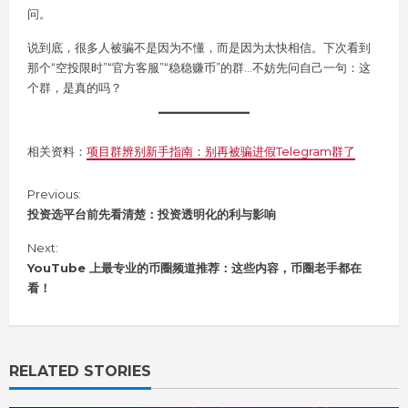
问。
说到底，很多人被骗不是因为不懂，而是因为太快相信。下次看到
那个“空投限时”“官方客服”“稳稳赚币”的群…不妨先问自己一句：这
个群，是真的吗？
相关资料：
项目群辨别新手指南：别再被骗进假Telegram群了
C
Previous:
o
投资选平台前先看清楚：投资透明化的利与影响
n
Next:
t
i
YouTube 上最专业的币圈频道推荐：这些内容，币圈老手都在
n
看！
u
e
R
e
RELATED STORIES
a
d