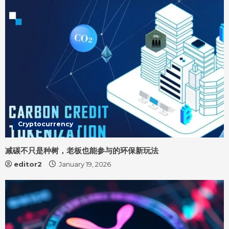
i
n
g
Cryptocurrency
减碳不只是种树，老板也能参与的环保新玩法
editor2
January 19, 2026