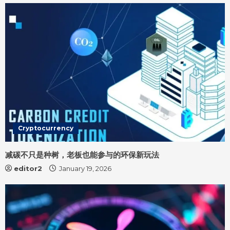
d
i
n
g
Cryptocurrency
减碳不只是种树，老板也能参与的环保新玩法
editor2
January 19, 2026