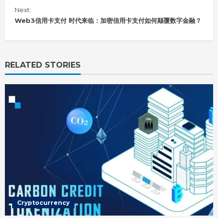
n
Next:
t
i
Web3信用卡支付 时代来临：加密信用卡支付如何颠覆数字金融？
n
u
e
R
RELATED STORIES
e
a
d
i
n
g
Cryptocurrency