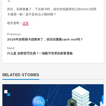
上。
所以，别再犹豫了，下次刷卡时，或许你也能用自己的Web3信用
卡潇洒一刷！是不是有点小期待呢？
相关资料：
这里
C
Previous:
o
2025年加密刷卡趋势来了，你还在慢慢cash out吗？
n
Next:
t
i
什么是 加密货币交易？一场数字世界的财富冒险
n
u
e
R
RELATED STORIES
e
a
d
i
n
g