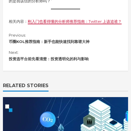
的是我该信的分析师吗？”
相关内容：
刚入门也看得懂的分析师推荐指南：Twitter 上该追谁？
C
Previous:
o
币圈KOL推荐指南：新手也能快速找到靠谱大神
n
Next:
t
i
投资选平台前先看清楚：投资透明化的利与影响
n
u
e
R
RELATED STORIES
e
a
d
i
n
g